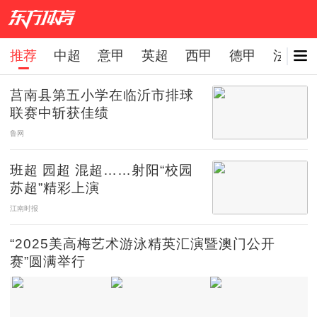
推荐
中超
意甲
英超
西甲
德甲
法甲
下拉刷新
莒南县第五小学在临沂市排球
联赛中斩获佳绩
鲁网
班超 园超 混超……射阳“校园
苏超”精彩上演
江南时报
“2025美高梅艺术游泳精英汇演暨澳门公开
赛”圆满举行