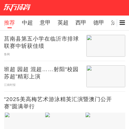
推荐
中超
意甲
英超
西甲
德甲
法甲
下拉刷新
莒南县第五小学在临沂市排球
联赛中斩获佳绩
鲁网
班超 园超 混超……射阳“校园
苏超”精彩上演
江南时报
“2025美高梅艺术游泳精英汇演暨澳门公开
赛”圆满举行