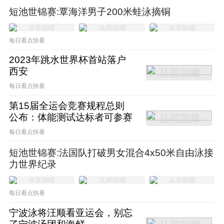
在抖音开启带货生涯类似（当然，孙杨在抖音
短池世锦赛:覃海洋男子200米蛙泳摘铜
带货之路走向低迷，这是后话），标志着他不
再继续选择做一个“隐形人”。考虑到杭州亚运
每日看点快看
会和巴黎奥运会临近，这对于宁泽涛的商业价
2023年跳水世界杯首站落户
西安
值回暖是一大利好。
每日看点快看
第15届全运会竞赛规程总则
在宁泽涛和孙杨都归于沉寂之后，中国体坛也
公布：体能测试达标者可参赛
进入了一段平静期，苏炳添几乎是硕果仅存的
每日看点快看
顶流明星，苏翊鸣在冬奥会之后并未像外界预
短池世锦赛:法国队打破男女混合4x50米自由泳接
期的那样商业价值一飞冲天，反而是归化而来
力世界纪录
的林孝埈正在享受着顶流的光环。
每日看点快看
孙杨因为有涉嫌砸尿样的污点存在，商业影响
宁波泳将汪顺看亚运会，别忘