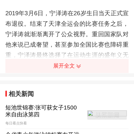
2019年3月6日，宁泽涛在26岁生日当天正式宣
布退役。结束了天津全运会的比赛任务之后，
宁泽涛就渐渐离开了公众视野。重回国家队对
他来说已成奢望，甚至参加全国比赛也障碍重
重，宁泽涛最终选择了在运动生涯的盛年义无
反顾地转身而去。
展开全文
四年之后，在他已经渐渐远离了公众视野之
相关新闻
后，他迎来了另外一种意义上的回归——30岁
生日当天，他宣布正式入驻小红书。这是他个
短池世锦赛:张可获女子1500
米自由泳第四
人开通的第二个社交媒体账号。
每日看点快看