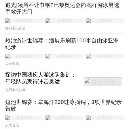
追光|须眉不让巾帼?巴黎奥运会向花样游泳男选
人。多个短视频平台都曾经对他产生了浓厚的
手敞开大门
兴趣，却始终无法邀请到这个“行走的流量
包”入驻。
每日看点快看
短池游泳世锦赛：潘展乐刷新100米自由泳亚洲
在岁月的流逝中，宁泽涛的商业价值也迎来了
纪录
断崖式滑落。他不再是中国体坛“一哥”，与阿
人民资讯
迪达斯等品牌的合作到期后也未再续约，时尚
探访中国残疾人游泳队集训：
圈的商务合作也逐渐减少。他的新浪微博账号
年轻队员期待冲击奥运
更新寥寥，给人的感觉就是他与公众渐行渐
每日看点快看
远。
短池世锦赛：覃海洋200蛙泳摘铜，3项世界纪录
告破
在宁泽涛最巅峰的时期，他的商业价值在整个
体坛独一档的存在。这有点像2012年之前的刘
人民资讯