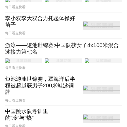
与此同时，随着他个人选择成为“隐身人”（这
每日看点快看
与刘翔也有异曲同工之处），他的热度在消
李小双李大双合力托起体操好
苗子
退。在名利场，当你缺少曝光之后，在客户心
每日看点快看
目中的地位会下降，逐渐被新涌现出来的体育
游泳——短池世锦赛:中国队获女子4x100米混合
明星所取代。这是自然规律，东京奥运会刚结
泳接力第七名
束的时候，杨倩、孙一文等新科奥运冠军风头
正劲，而等到冬奥会结束，谷爱凌、徐梦桃等
每日看点快看
人则成为了品牌的新宠。
短池游泳世锦赛，覃海洋后半
程被超越获男子200米蛙泳铜
牌
但是，到了2023年，似乎一切在悄然发生着改
每日看点快看
变。他入驻小红书，可以被看成是一个他全面
中国跳水队冬训里
回归公众视野的标志性事件。
的“冷”与“热”
每日看点快看