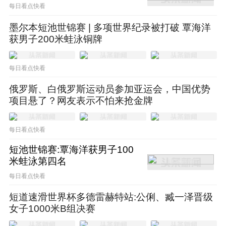
每日看点快看
象以及在时尚圈的积累，宁泽涛个人活动数量
墨尔本短池世锦赛 | 多项世界纪录被打破 覃海洋
虽然锐减，但单次活动的金额在体育圈仍旧是
获男子200米蛙泳铜牌
天花板般存在。就个人收入来说，即便是后来
炙手可热的体育明星，恐怕也很难与宁泽涛等
每日看点快看
量齐观。
俄罗斯、白俄罗斯运动员参加亚运会，中国优势
项目悬了？网友表示不怕来抢金牌
但是，去年的宁泽涛几乎没有什么商业价值可
每日看点快看
言了。他的微博就是风向标。整个2022年，他
短池世锦赛:覃海洋获男子100
仅更新了几条微博，绝大多数都与高尔夫有
米蛙泳第四名
关，唯一的商务还是发生在2月28日。在媒体
每日看点快看
上也几乎没有看到他线下的商务活动。遵循惯
短道速滑世界杯多德雷赫特站:公俐、臧一泽晋级
例，一般商务都有社交媒体需求。有鉴于此，
女子1000米B组决赛
我们可以得出一个结论：宁泽涛即便还有其他