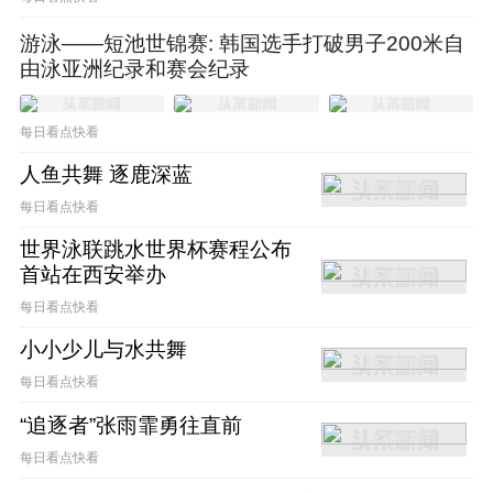
宁泽涛入驻小红书后所发布的第一条视频，内
游泳——短池世锦赛: 韩国选手打破男子200米自
容质量精良，背后存在一个运营团队的迹象非
由泳亚洲纪录和赛会纪录
常明显。在小红书并没有进行大规模宣发的情
况下，宁泽涛发布的第一条笔记很快就获得了
每日看点快看
2.4万点赞，他的粉丝数量也涨至2.5万。即便
人鱼共舞 逐鹿深蓝
每日看点快看
是销声匿迹多年，宁泽涛仍拥有不俗的流量价
值。他的粉丝黏性之高令人叹服。
世界泳联跳水世界杯赛程公布
首站在西安举办
每日看点快看
可以预见，宁泽涛入驻小红书绝非玩票性质。
小小少儿与水共舞
这么多年，宁泽涛对其他互联网媒体平台（社
每日看点快看
交媒体、短视频平台）的态度一直都是敬而远
“追逐者”张雨霏勇往直前
之。小红书如果不是拿出了足够的诚意，几无
每日看点快看
可能邀请到宁泽涛入驻。这里面的诚意可能包