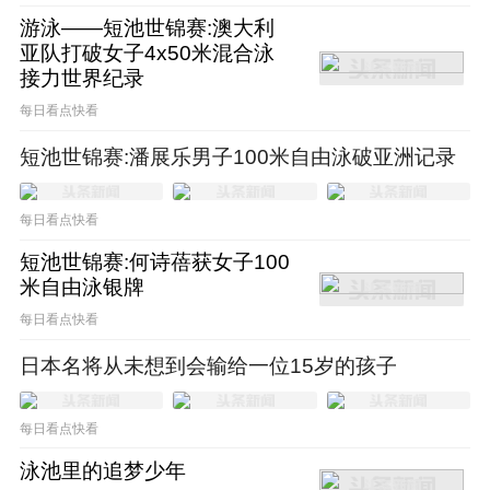
翔，是现象级的体育明星。甚至据我所知，宁
游泳——短池世锦赛:澳大利
亚队打破女子4x50米混合泳
泽涛个人商业代言的合同金额远远在刘翔之
接力世界纪录
上。
每日看点快看
短池世锦赛:潘展乐男子100米自由泳破亚洲记录
他之所以拥有如此高的商业价值，一方面当然
受益于自己的个人形象；另一方面，他实质上
每日看点快看
的经纪人（宁泽涛的粉丝都知道的胖叔，具体
短池世锦赛:何诗蓓获女子100
米自由泳银牌
身份可能很难被定义为经纪人，姑且这么说
每日看点快看
吧）拥有非常出色的商业嗅觉和判断力，在时
日本名将从未想到会输给一位15岁的孩子
尚圈有着很深的人脉。
每日看点快看
即便如此，宁泽涛在退役之后迎来商业价值的
泳池里的追梦少年
下滑也是不争的事实。但是依靠出众的个人形