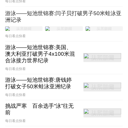
每日看点快看
游泳——短池世锦赛:闫子贝打破男子50米蛙泳亚
洲记录
每日看点快看
宁泽涛帅气的长相，以及拥有无数拥趸（可能
游泳——短池世锦赛:美国、
女性居多），让他一直备受各大社交媒体、短
澳大利亚打破男子4x100米混
视频平台关注。但是，即便在最风光的时候，
合泳接力世界纪录
宁泽涛也仅仅是保留了两个个人平台——新浪
每日看点快看
微博个人官方账号和网易的个人官网。与网易
游泳——短池世锦赛:唐钱婷
打破女子50米蛙泳亚洲纪录
的合作结束之后，他仅仅保留了微博作为唯一
每日看点快看
的发声渠道。
挑战严寒 百余选手“泳”往无
前
过去的四年，宁泽涛转战各大高尔夫球场，微
每日看点快看
博也渐渐疏于打理，成为了社交媒体上的隐形