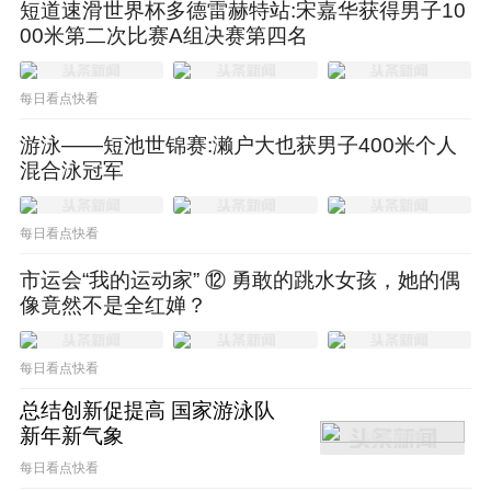
短道速滑世界杯多德雷赫特站:宋嘉华获得男子10
括不菲的费用，也可能包括人情世故。
00米第二次比赛A组决赛第四名
每日看点快看
游泳——短池世锦赛:濑户大也获男子400米个人
混合泳冠军
每日看点快看
市运会“我的运动家” ⑫ 勇敢的跳水女孩，她的偶
像竟然不是全红婵？
每日看点快看
总结创新促提高 国家游泳队
新年新气象
每日看点快看