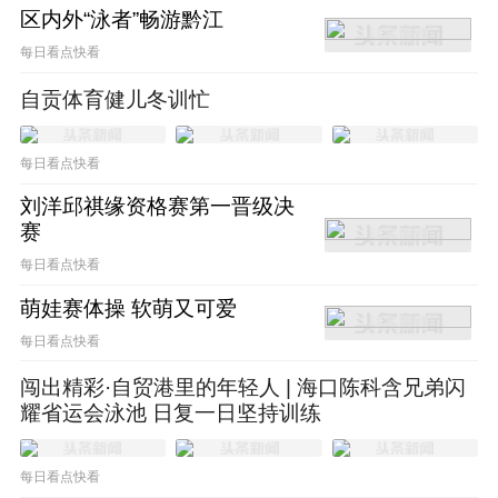
区内外“泳者”畅游黔江
每日看点快看
自贡体育健儿冬训忙
每日看点快看
刘洋邱祺缘资格赛第一晋级决
赛
值得一提的是，互联网平台邀请明星入驻，往
每日看点快看
往会约定内容更新的频次。这可能与宁泽涛在
萌娃赛体操 软萌又可爱
微博上率性而为并不一致。宁泽涛在小红书上
每日看点快看
的更新频次可能会远高于微博，背后的团队也
闯出精彩·自贸港里的年轻人 | 海口陈科含兄弟闪
会给予内容方面的支持与协作。
耀省运会泳池 日复一日坚持训练
宁泽涛开通小红书之所以值得被关注，与孙杨
每日看点快看