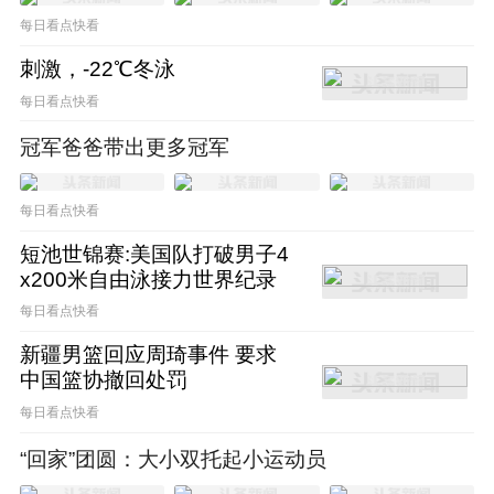
时尚活动，也不会特别多。
每日看点快看
刺激，-22℃冬泳
宁泽涛的商业价值是如何下滑的？一方面，他
每日看点快看
与国家队毕竟发生过冲突，很多不明真相者也
冠军爸爸带出更多冠军
会认为他存在着不可推卸的责任，这会让很多
合作方望而却步。当然，这并不是最主要的，
每日看点快看
在他刚退役那几年商务并不少。最主要的原因
短池世锦赛:美国队打破男子4
x200米自由泳接力世界纪录
还是他的性格，并不贪图名利。如果宁泽涛爱
每日看点快看
钱，他有太多种挣钱的手段了，随便入驻抖
新疆男篮回应周琦事件 要求
音、快手、小红书这些短视频平台就可以赚得
中国篮协撤回处罚
盆满钵盈。很明显，他最近几年重心是高尔
每日看点快看
夫，而不是赚钱之类的商务活动。
“回家”团圆：大小双托起小运动员