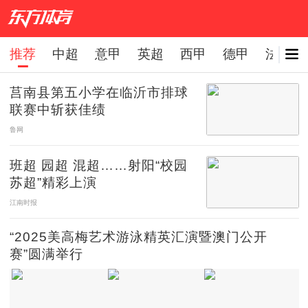
推荐
中超
意甲
英超
西甲
德甲
法甲
下拉刷新
莒南县第五小学在临沂市排球
联赛中斩获佳绩
鲁网
班超 园超 混超……射阳“校园
苏超”精彩上演
江南时报
“2025美高梅艺术游泳精英汇演暨澳门公开
赛”圆满举行